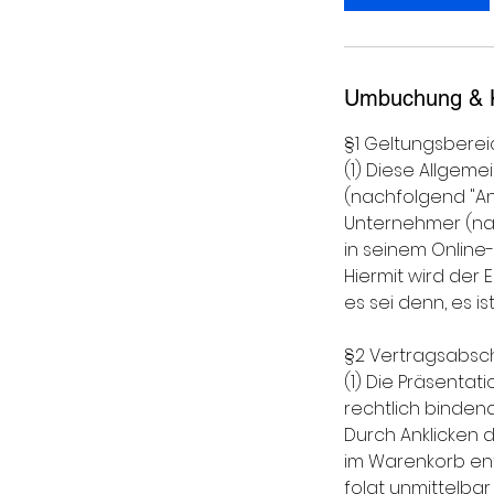
.
Umbuchung & 
§1 Geltungsberei
(1) Diese Allgem
(nachfolgend "Anb
Unternehmer (nac
in seinem Online
Hiermit wird de
es sei denn, es i
§2 Vertragsabsc
(1) Die Präsentat
rechtlich binden
Durch Anklicken d
im Warenkorb ent
folgt unmittelba