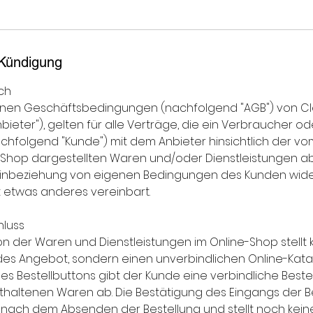
Kündigung
ch
einen Geschäftsbedingungen (nachfolgend "AGB") von C
ieter"), gelten für alle Verträge, die ein Verbraucher od
hfolgend "Kunde") mit dem Anbieter hinsichtlich der vo
-Shop dargestellten Waren und/oder Dienstleistungen abs
r Einbeziehung von eigenen Bedingungen des Kunden wid
st etwas anderes vereinbart.
hluss
ion der Waren und Dienstleistungen im Online-Shop stellt 
des Angebot, sondern einen unverbindlichen Online-Kata
es Bestellbuttons gibt der Kunde eine verbindliche Beste
haltenen Waren ab. Die Bestätigung des Eingangs der B
r nach dem Absenden der Bestellung und stellt noch kein