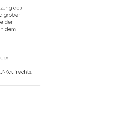
etzung des
nd grober
me der
ach dem
 der
 UNKaufrechts.