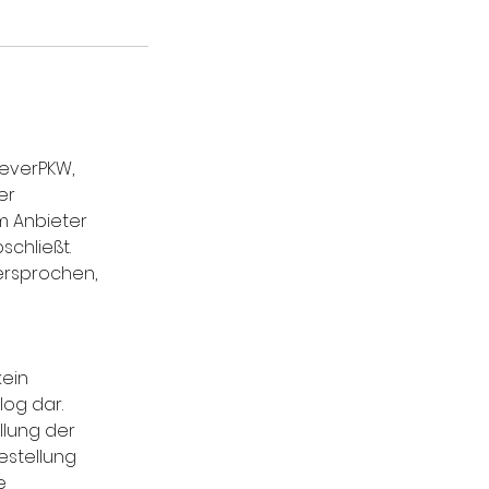
leverPKW,
er
m Anbieter
chließt.
ersprochen,
kein
log dar.
llung der
estellung
e