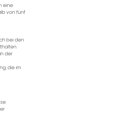
h eine
lb von fünf
ich bei den
halten.
in der
g, die im
ese
der