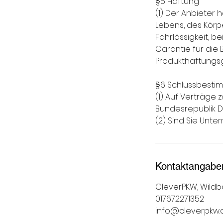
§5 Haftung
(1) Der Anbieter
Lebens, des Körp
Fahrlässigkeit, 
Garantie für di
Produkthaftungsg
§6 Schlussbest
(1) Auf Verträge
Bundesrepublik 
(2) Sind Sie Unt
Kontaktangabe
CleverPKW, Wildba
017672271352
info@cleverpkw.