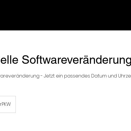
TWARETUNING
ANFAHRT
uelle Softwareveränderun
twareveränderung - Jetzt ein passendes Datum und Uhrze
rPKW