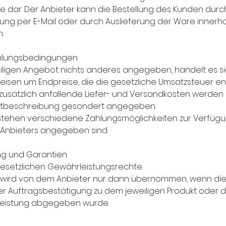
dar. Der Anbieter kann die Bestellung des Kunden durc
ung per E-Mail oder durch Auslieferung der Ware innerha
.
ahlungsbedingungen
weiligen Angebot nichts anderes angegeben, handelt es s
sen um Endpreise, die die gesetzliche Umsatzsteuer ent
usätzlich anfallende Liefer- und Versandkosten werden 
uktbeschreibung gesondert angegeben.
tehen verschiedene Zahlungsmöglichkeiten zur Verfügun
 Anbieters angegeben sind.
ng und Garantien
 gesetzlichen Gewährleistungsrechte.
ie wird von dem Anbieter nur dann übernommen, wenn di
der Auftragsbestätigung zu dem jeweiligen Produkt oder 
tleistung abgegeben wurde.