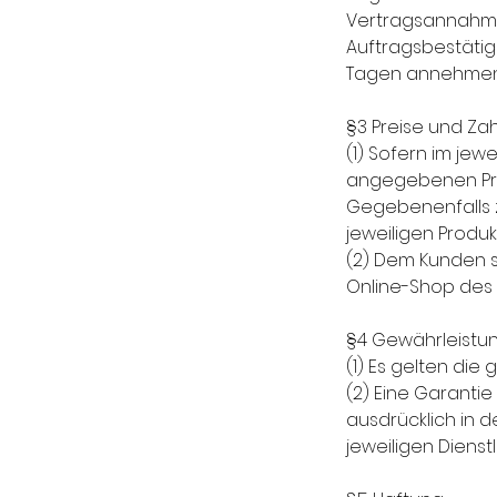
Vertragsannahme 
Auftragsbestätig
Tagen annehmen
§3 Preise und Z
(1) Sofern im je
angegebenen Prei
Gegebenenfalls z
jeweiligen Prod
(2) Dem Kunden s
Online-Shop des
§4 Gewährleistu
(1) Es gelten die
(2) Eine Garant
ausdrücklich in 
jeweiligen Diens