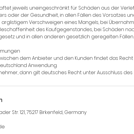
 haftet jeweils uneingeschränkt für Schäden aus der Verl
ers oder der Gesundheit, in allen Fällen des Vorsatzes u
bei arglistigem Verschweigen eines Mangels, bei Übernah
e Beschaffenheit des Kaufgegenstandes, bei Schäden n
esetz und in allen anderen gesetzlich geregelten Fällen.
immungen
 zwischen dem Anbieter und den Kunden findet das Recht
Deutschland Anwendung.
ernehmer, dann gilt deutsches Recht unter Ausschluss des
n
der Str. 121, 75217 Birkenfeld, Germany
de