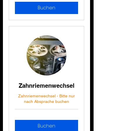
Buchen
Zahnriemenwechsel
Zahnriemenwechsel - Bitte nur
nach Absprache buchen
Buchen