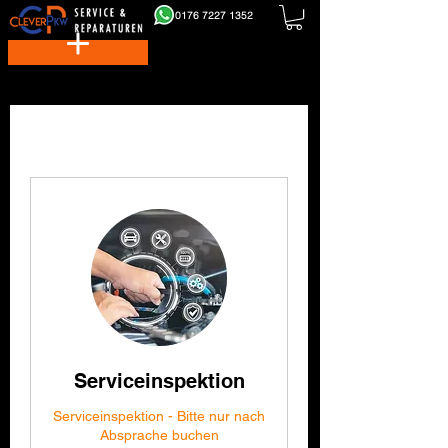
0176 7227 1352
Serviceinspektion
Serviceinspektion - Bitte nur nach
Absprache buchen