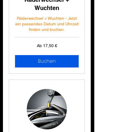
Wuchten
Räderwechsel + Wuchten - Jetzt
ein passendes Datum und Uhrzeit
finden und buchen.
Ab
Ab 17,50 €
17,50
Euro
Buchen