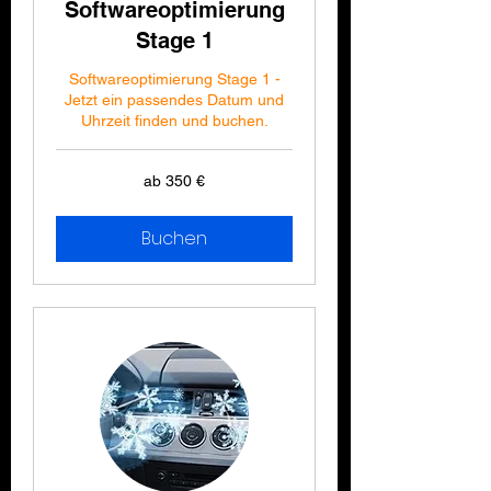
Softwareoptimierung
Stage 1
Softwareoptimierung Stage 1 -
Jetzt ein passendes Datum und
Uhrzeit finden und buchen.
ab
ab 350 €
350
€
Buchen