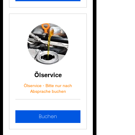
Ölservice
Ölservice - Bitte nur nach
Absprache buchen
Buchen