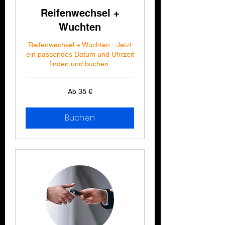
Reifenwechsel +
Wuchten
Reifenwechsel + Wuchten - Jetzt
ein passendes Datum und Uhrzeit
finden und buchen.
Ab
Ab 35 €
35
Euro
Buchen