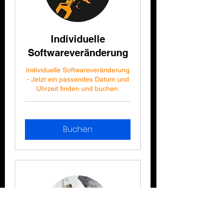
Individuelle
Softwareveränderung
Individuelle Softwareveränderung
- Jetzt ein passendes Datum und
Uhrzeit finden und buchen.
Buchen